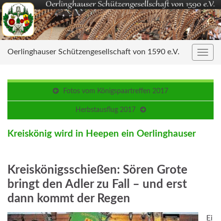
Oerlinghauser Schützengesellschaft von 1590 e.V.
Navig
umsc
Fotos vom Königspaartreffen 2017
Herbstausflug 2017
Kreiskönig wird in Heepen ein Oerlinghauser
Kreiskönigsschießen: Sören Grote
bringt den Adler zu Fall – und erst
dann kommt der Regen
Ei