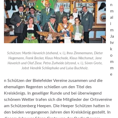
n
m
al
i
m
Ja
hr
k
Schützen: Martin Haverich (stehend, v. l.), Ihno Zimmermann, Dieter
o
Hagemann, Frank Becker, Klaus Meschede, Klaus Wachsmut, Jane
m
Haverich und Olaf Ziese. Petra Zurheide (sitzend, v. l.), Sören Grote,
m
Jobst Hendrik Schliephake und Luisa Buchholz.
e
n Schützen der Bielefelder Vereine zusammen und die
ehemaligen Regenten schießen um den Titel des
Kreiskönigs. In geselliger Runde und bei überwiegend
schönem Wetter trafen sich die Mitglieder der Ortsvereine
am Schützenberg Heepen. Die Heeper Schützen hatten in
den beiden vergangenen Jahren den Kreiskönig gestellt. In