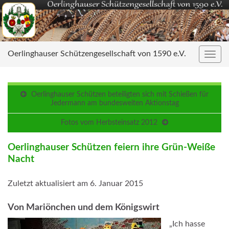
Oerlinghauser Schützengesellschaft von 1590 e.V.
Navig
umsc
Oerlinghauser Schützen beteiligten sich mit Schießen für
Jedermann am bundesweiten Aktionstag
Fotos vom Herbsteinsatz 2012
Oerlinghauser Schützen feiern ihre Grün-Weiße
Nacht
Zuletzt aktualisiert am 6. Januar 2015
Von Mariönchen und dem Königswirt
„Ich hasse