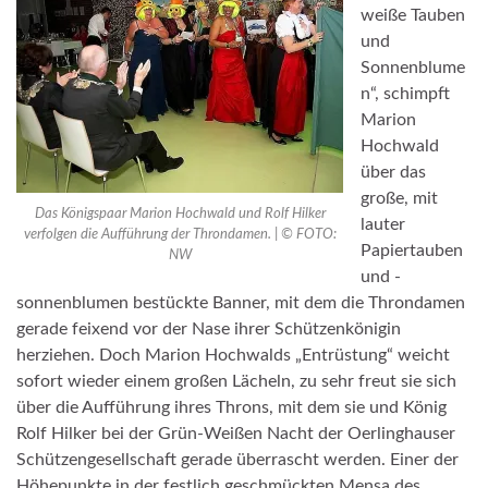
weiße Tauben
und
Sonnenblume
n“, schimpft
Marion
Hochwald
über das
große, mit
Das Königspaar Marion Hochwald und Rolf Hilker
lauter
verfolgen die Aufführung der Throndamen. | © FOTO:
Papiertauben
NW
und -
sonnenblumen bestückte Banner, mit dem die Throndamen
gerade feixend vor der Nase ihrer Schützenkönigin
herziehen.
Doch Marion Hochwalds „Entrüstung“ weicht
sofort wieder einem großen Lächeln, zu sehr freut sie sich
über die Aufführung ihres Throns, mit dem sie und König
Rolf Hilker bei der Grün-Weißen Nacht der Oerlinghauser
Schützengesellschaft gerade überrascht werden. Einer der
Höhepunkte in der festlich geschmückten Mensa des