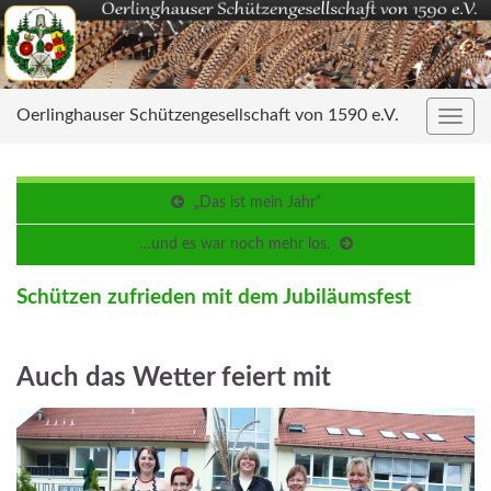
Oerlinghauser Schützengesellschaft von 1590 e.V.
Navig
umsc
„Das ist mein Jahr“
…und es war noch mehr los.
Schützen zufrieden mit dem Jubiläumsfest
Auch das Wetter feiert mit