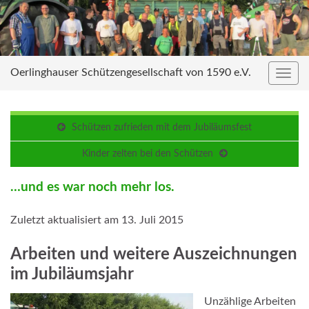
Oerlinghauser Schützengesellschaft von 1590 e.V.
Navig
umsc
Schützen zufrieden mit dem Jubiläumsfest
Kinder zelten bei den Schützen
…und es war noch mehr los.
Zuletzt aktualisiert am 13. Juli 2015
Arbeiten und weitere Auszeichnungen
im Jubiläumsjahr
Unzählige Arbeiten