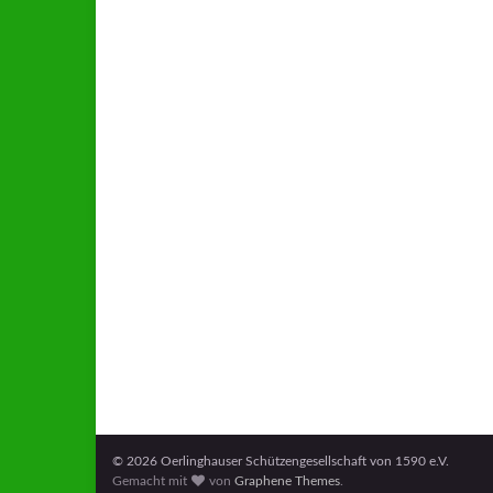
© 2026 Oerlinghauser Schützengesellschaft von 1590 e.V.
Gemacht mit
von
Graphene Themes
.