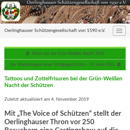
Oerlinghauser Schützengesellschaft von 1590 e.V.
Navig
umsc
Fotos von der Grün-Weißen Nacht 2019
Der Wiederbeginn einer Erfolgsgeschichte – 70 Jahre OSG
Tattoos und Zottelfrisuren bei der Grün-Weißen
Nacht der Schützen
Zuletzt aktualisiert am 4. November 2019
Mit „The Voice of Schützen“ stellt der
Oerlinghauser Thron vor 250