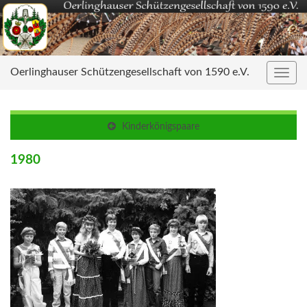
Oerlinghauser Schützengesellschaft von 1590 e.V.
Navig
umsc
Kinderkönigspaare
1980