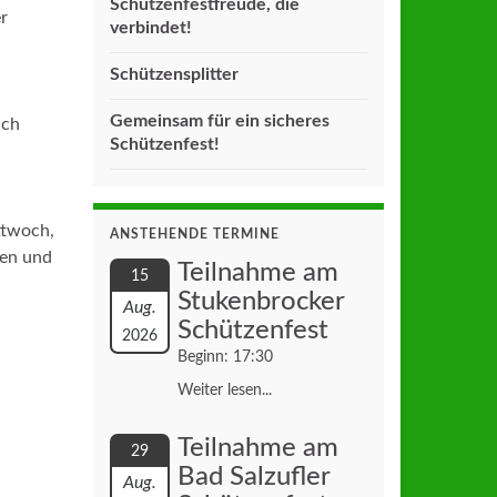
Schützenfestfreude, die
r
verbindet!
Schützensplitter
Gemeinsam für ein sicheres
ich
Schützenfest!
ttwoch,
ANSTEHENDE TERMINE
nen und
Teilnahme am
15
Stukenbrocker
Aug.
Schützenfest
2026
Beginn: 17:30
Weiter lesen...
Teilnahme am
29
Bad Salzufler
Aug.