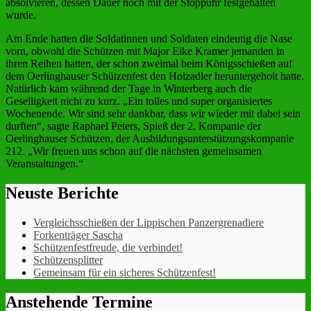
absolvieren, dessen Dauer noch mit der Stoppuhr festgehalten
wurde.
Am Ende hatten die Soldatinnen und Soldaten eindeutig die Nase
vorn, obwohl die Schützen mit Major Eike Kramer jemanden in
ihren Reihen hatten, der schon zweimal beim Königsschießen auf
dem Oerlinghauser Schützenfest den Holzadler heruntergeholt hatte.
Natürlich kam während der Tage in Winterberg auch die
Geselligkeit nicht zu kurz. „Ein tolles und super organisiertes
Wochenende. Wir sind sehr dankbar, dass wir wieder mit dabei sein
durften“, sagte Raphael Peters, Spieß der 2. Kompanie der
Oerlinghauser Schützen, der Ausbildungsunterstützungskompanie
212. „Wir freuen uns schon auf die nächsten gemeinsamen
Veranstaltungen.“
Neuste Berichte
Vergleichsschießen der Lippischen Panzergrenadiere
Forkenträger Sascha
Schützenfestfreude, die verbindet!
Schützensplitter
Gemeinsam für ein sicheres Schützenfest!
Anstehende Termine