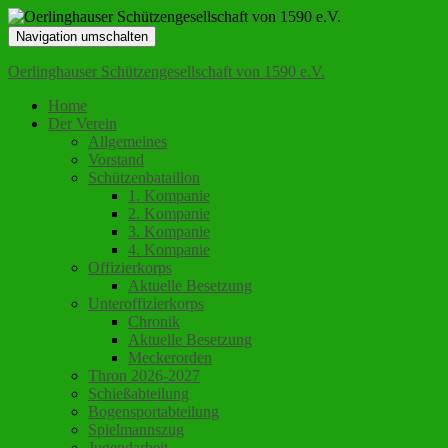
Navigation umschalten
Oerlinghauser Schützengesellschaft von 1590 e.V.
Home
Der Verein
Allgemeines
Vorstand
Schützenbataillon
1. Kompanie
2. Kompanie
3. Kompanie
4. Kompanie
Offizierkorps
Aktuelle Besetzung
Unteroffizierkorps
Chronik
Aktuelle Besetzung
Meckerorden
Thron 2026-2027
Schießabteilung
Bogensportabteilung
Spielmannszug
Jugendarbeit