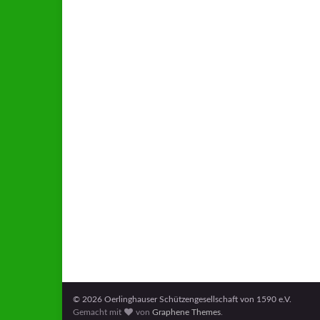
© 2026 Oerlinghauser Schützengesellschaft von 1590 e.V.
Gemacht mit
von
Graphene Themes
.