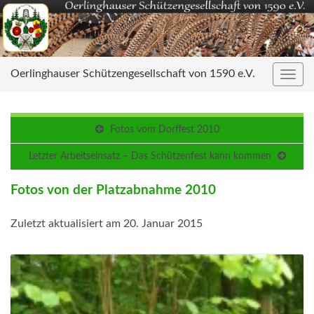
Oerlinghauser Schützengesellschaft von 1590 e.V.
Navig
umsc
Fotos vom Dorffest 2010
Letzter Arbeitseinsatz – Das Schützenfest kann kommen
Fotos von der Platzabnahme 2010
Zuletzt aktualisiert am 20. Januar 2015