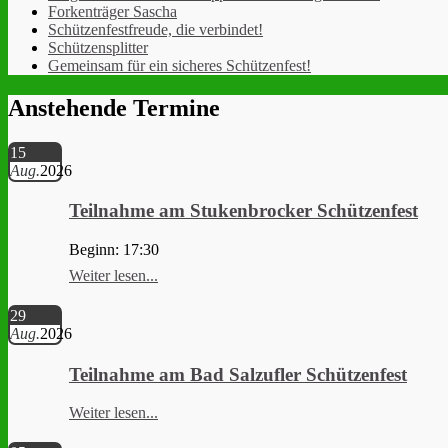
Forkenträger Sascha
Schützenfestfreude, die verbindet!
Schützensplitter
Gemeinsam für ein sicheres Schützenfest!
Anstehende Termine
15
Aug.
2026
Teilnahme am Stukenbrocker Schützenfest
Beginn: 17:30
Weiter lesen...
29
Aug.
2026
Teilnahme am Bad Salzufler Schützenfest
Weiter lesen...