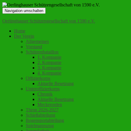
Navigation umschalten
Oerlinghauser Schützengesellschaft von 1590 e.V.
Home
Der Verein
Allgemeines
Vorstand
Schützenbataillon
1. Kompanie
2. Kompanie
3. Kompanie
4. Kompanie
Offizierkorps
Aktuelle Besetzung
Unteroffizierkorps
Chronik
Aktuelle Besetzung
Meckerorden
Thron 2026-2027
Schießabteilung
Bogensportabteilung
Spielmannszug
Jugendarbeit