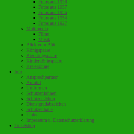
Fotos aus 1958
Fotos aus 1957
Fotos aus 1956
Fotos aus 1954
Fotos aus 1927
Multimedia
Filme
Musik
Blick vom Bült
Königspaare
Bierkönigspaare
Kinderkönigspaare
Kreiskönige
Info
Ansprechpartner
Anfahrt
Uniformen
Schützenfahnen
Schützen-Shop
Dienstgradabzeichen
Schützenhalle
Links
Impressum u. Datenschutzerklärung
Ticketshop