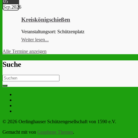
05
Sep.
2026
Kreiskönigschießen
Veranstaltungsort: Schützenplatz
Weiter lesen...
Alle Termine anzeigen
Suche
Search
for:
© 2026 Oerlinghauser Schützengesellschaft von 1590 e.V.
Gemacht mit
von
Graphene Themes
.