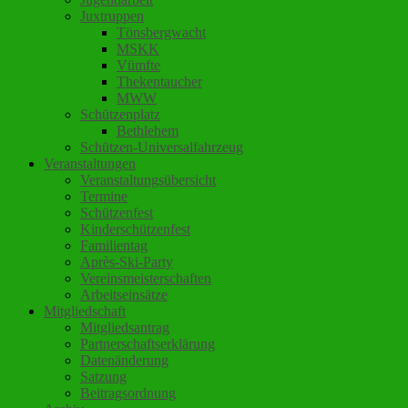
Juxtruppen
Tönsbergwacht
MSKK
Vümfte
Thekentaucher
MWW
Schützenplatz
Bethlehem
Schützen-Universalfahrzeug
Veranstaltungen
Veranstaltungsübersicht
Termine
Schützenfest
Kinderschützenfest
Familientag
Après-Ski-Party
Vereinsmeisterschaften
Arbeitseinsätze
Mitgliedschaft
Mitgliedsantrag
Partnerschaftserklärung
Datenänderung
Satzung
Beitragsordnung