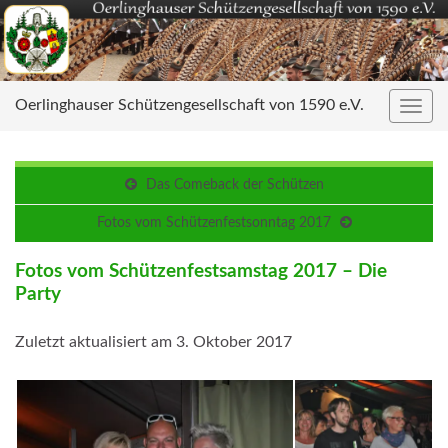
Oerlinghauser Schützengesellschaft von 1590 e.V.
Navig
umsc
Das Comeback der Schützen
Fotos vom Schützenfestsonntag 2017
Fotos vom Schützenfestsamstag 2017 – Die
Party
Zuletzt aktualisiert am 3. Oktober 2017