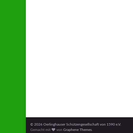
© 2026 Oerlinghauser Schützengesellschaft von 1590 e.V.
Gemacht mit
von
Graphene Themes
.