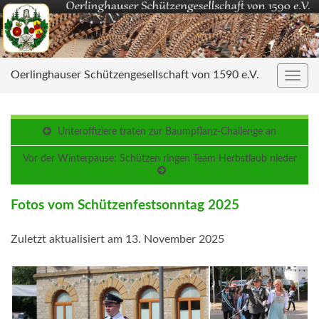
Oerlinghauser Schützengesellschaft von 1590 e.V.
Navig
umsc
Unteroffiziere traten zur Baumpflanz-Challenge an
Vor der Winterpause: Schützen ringen Team Herbstlaub nieder
Fotos vom Schützenfestsonntag 2025
Zuletzt aktualisiert am 13. November 2025