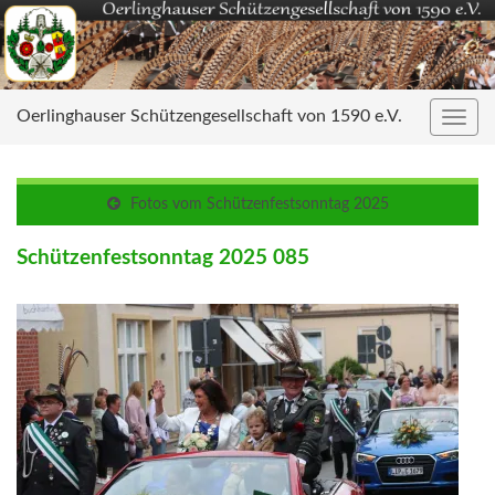
Oerlinghauser Schützengesellschaft von 1590 e.V.
Navig
umsc
Fotos vom Schützenfestsonntag 2025
Schützenfestsonntag 2025 085