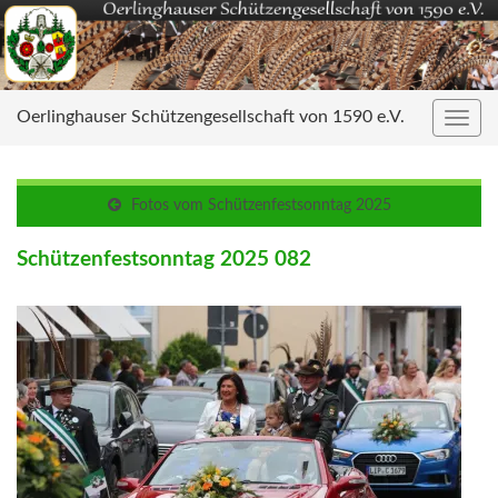
Oerlinghauser Schützengesellschaft von 1590 e.V.
Navig
umsc
Fotos vom Schützenfestsonntag 2025
Schützenfestsonntag 2025 082