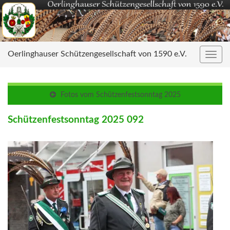
Oerlinghauser Schützengesellschaft von 1590 e.V.
Navig
umsc
Fotos vom Schützenfestsonntag 2025
Schützenfestsonntag 2025 092