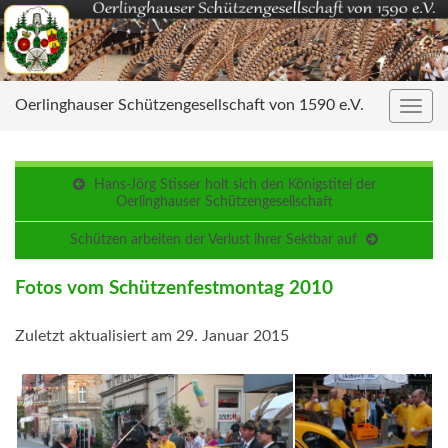
Oerlinghauser Schützengesellschaft von 1590 e.V.
Navig
umsc
Hans-Jörg Stisser holt sich den Königstitel der
Oerlinghauser Schützengesellschaft
Schützen arbeiten der Verlust ihrer Sektbar auf
Fotos vom Schützenfestmontag 2010
Zuletzt aktualisiert am 29. Januar 2015