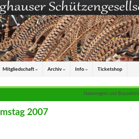
Mitgliedschaft
Archiv
Info
Ticketshop
Hasenregent und Brauseköni
amstag 2007