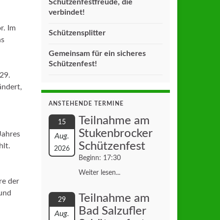
Schützenfestfreude, die
verbindet!
r. Im
Schützensplitter
ns
Gemeinsam für ein sicheres
Schützenfest!
29.
ändert,
ANSTEHENDE TERMINE
Teilnahme am
15
Stukenbrocker
Jahres
Aug.
Schützenfest
hlt.
2026
Beginn: 17:30
Weiter lesen...
re der
 und
Teilnahme am
29
Bad Salzufler
Aug.