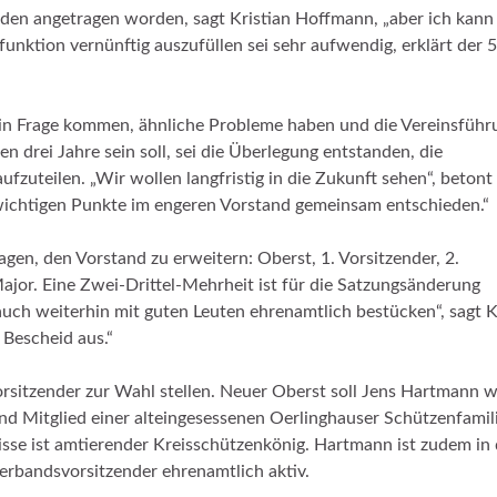
den angetragen worden, sagt Kristian Hoffmann, „aber ich kann
funktion vernünftig auszufüllen sei sehr aufwendig, erklärt der 
en in Frage kommen, ähnliche Probleme haben und die Vereinsführ
n drei Jahre sein soll, sei die Überlegung entstanden, die
ufzuteilen. „Wir wollen langfristig in die Zukunft sehen“, betont
wichtigen Punkte im engeren Vorstand gemeinsam entschieden.“
gen, den Vorstand zu erweitern: Oberst, 1. Vorsitzender, 2.
ajor. Eine Zwei-Drittel-Mehrheit ist für die Satzungsänderung
uch weiterhin mit guten Leuten ehrenamtlich bestücken“, sagt K
Bescheid aus.“
 Vorsitzender zur Wahl stellen. Neuer Oberst soll Jens Hartmann 
und Mitglied einer alteingesessenen Oerlinghauser Schützenfamili
sse ist amtierender Kreisschützenkönig. Hartmann ist zudem in 
verbandsvorsitzender ehrenamtlich aktiv.