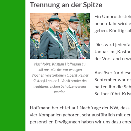
Trennung an der Spitze
Ein Umbruch steht
neuen Jahr wird e
geben. Künftig so
Dies wird jedenfa
Januar im „Kastan
der Vorstand erwe
Nachfolge: Kristian Hoffmann (r.)
soll anstelle des vor wenigen
Auslöser für dies
Wochen verstorbenen Oberst Reiner
September war der
Köster (l.) neuer 1. Vorsitzender des
hatten ihn die Sch
traditionsreichen Schützenvereins
werden
Seither führt Kri
Hoffmann berichtet auf Nachfrage der NW, dass s
vier Kompanien gehören, sehr ausführlich mit de
personellen Erwägungen haben wir uns dazu ents