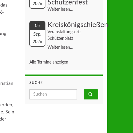
Schützenfest
2026
 das
Weiter lesen...
56-
Kreiskönigschießen
05
Veranstaltungsort:
ung
Sep.
Schützenplatz
2026
Weiter lesen...
Alle Termine anzeigen
ristian
SUCHE
Search for:
werden,
e. Sein
der