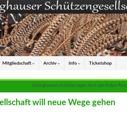
Mitgliedschaft
Archiv
Info
Ticketshop
Oerlinghausens Schützen tagen bis in den frühen Mor
ellschaft will neue Wege gehen