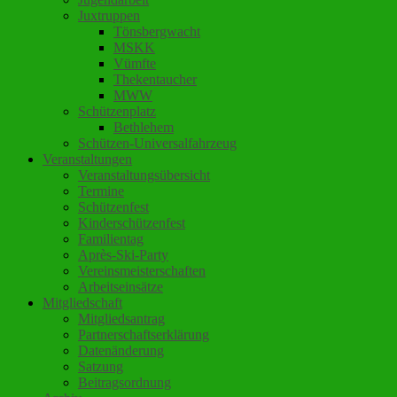
Juxtruppen
Tönsbergwacht
MSKK
Vümfte
Thekentaucher
MWW
Schützenplatz
Bethlehem
Schützen-Universalfahrzeug
Veranstaltungen
Veranstaltungsübersicht
Termine
Schützenfest
Kinderschützenfest
Familientag
Après-Ski-Party
Vereinsmeisterschaften
Arbeitseinsätze
Mitgliedschaft
Mitgliedsantrag
Partnerschaftserklärung
Datenänderung
Satzung
Beitragsordnung