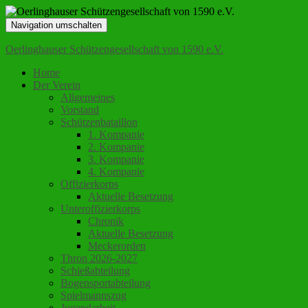
Navigation umschalten
Oerlinghauser Schützengesellschaft von 1590 e.V.
Home
Der Verein
Allgemeines
Vorstand
Schützenbataillon
1. Kompanie
2. Kompanie
3. Kompanie
4. Kompanie
Offizierkorps
Aktuelle Besetzung
Unteroffizierkorps
Chronik
Aktuelle Besetzung
Meckerorden
Thron 2026-2027
Schießabteilung
Bogensportabteilung
Spielmannszug
Jugendarbeit