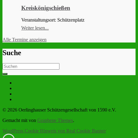
Kreiskönigschießen
Veranstaltungsort: Schützenplatz
Weiter lesen...
Alle Termine anzeigen
Suche
Search
for:
© 2026 Oerlinghauser Schützengesellschaft von 1590 e.V.
Gemacht mit
von
Graphene Themes
.
WordPress Cookie Hinweis von Real Cookie Banner