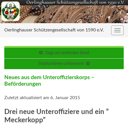
Oerlinghauser Schützengesellschaft von 1590 e.V.
Navig
umsc
Gags am laufenden Band
Stadtschänke umbenannt
Neues aus dem Unteroffizierskorps –
Beförderungen
Zuletzt aktualisiert am 6. Januar 2015
Drei neue Unteroffiziere und ein ”
Meckerkopp”