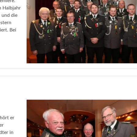
emiere.
n Halbjahr
 und die
stern
rt. Bei
hört er
er
dter in