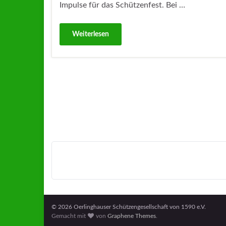
Impulse für das Schützenfest. Bei …
Weiterlesen
© 2026 Oerlinghauser Schützengesellschaft von 1590 e.V.
Gemacht mit
von
Graphene Themes
.