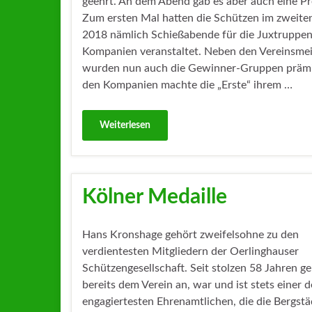
geehrt. An dem Abend gab es aber auch eine Pr
Zum ersten Mal hatten die Schützen im zweite
2018 nämlich Schießabende für die Juxtruppen
Kompanien veranstaltet. Neben den Vereinsmei
wurden nun auch die Gewinner-Gruppen prämie
den Kompanien machte die „Erste“ ihrem …
Weiterlesen
Kölner Medaille
Hans Kronshage gehört zweifelsohne zu den
verdientesten Mitgliedern der Oerlinghauser
Schützengesellschaft. Seit stolzen 58 Jahren ge
bereits dem Verein an, war und ist stets einer d
engagiertesten Ehrenamtlichen, die die Bergstä