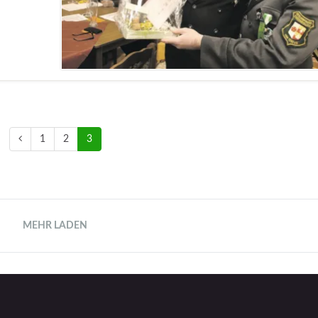
1
2
3
MEHR LADEN