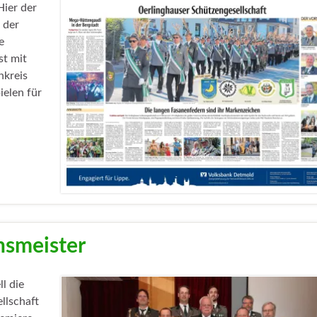
Hier der
 der
e
st mit
nkreis
ielen für
nsmeister
l die
llschaft