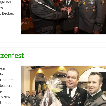
age bei
es
k Becker,
tzenfest
zen
ßten
it neuem
rbessert
e
en den
ch neue